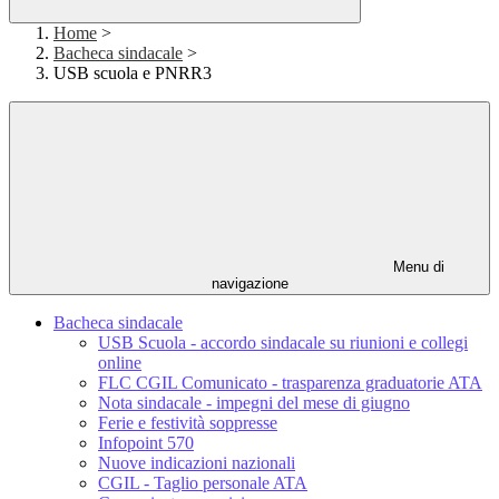
Home
>
Bacheca sindacale
>
USB scuola e PNRR3
Menu di
navigazione
Bacheca sindacale
USB Scuola - accordo sindacale su riunioni e collegi
online
FLC CGIL Comunicato - trasparenza graduatorie ATA
Nota sindacale - impegni del mese di giugno
Ferie e festività soppresse
Infopoint 570
Nuove indicazioni nazionali
CGIL - Taglio personale ATA