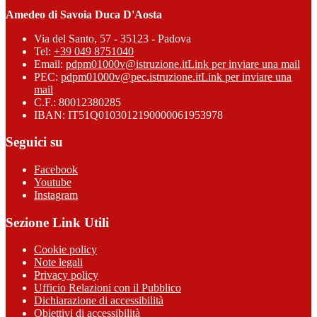
Amedeo di Savoia Duca D'Aosta
Via del Santo, 57 - 35123 - Padova
Tel:
+39 049 8751040
Email:
pdpm01000v@istruzione.it
Link per inviare una mail
PEC:
pdpm01000v@pec.istruzione.it
Link per inviare una
mail
C.F.: 80012380285
IBAN: IT51Q0103012190000061953978
Seguici su
Facebook
Youtube
Instagram
Sezione Link Utili
Cookie policy
Note legali
Privacy policy
Ufficio Relazioni con il Pubblico
Dichiarazione di accessibilità
Obiettivi di accessibilità