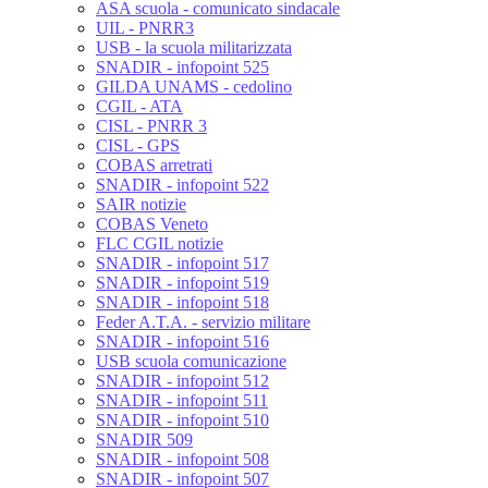
ASA scuola - comunicato sindacale
UIL - PNRR3
USB - la scuola militarizzata
SNADIR - infopoint 525
GILDA UNAMS - cedolino
CGIL - ATA
CISL - PNRR 3
CISL - GPS
COBAS arretrati
SNADIR - infopoint 522
SAIR notizie
COBAS Veneto
FLC CGIL notizie
SNADIR - infopoint 517
SNADIR - infopoint 519
SNADIR - infopoint 518
Feder A.T.A. - servizio militare
SNADIR - infopoint 516
USB scuola comunicazione
SNADIR - infopoint 512
SNADIR - infopoint 511
SNADIR - infopoint 510
SNADIR 509
SNADIR - infopoint 508
SNADIR - infopoint 507