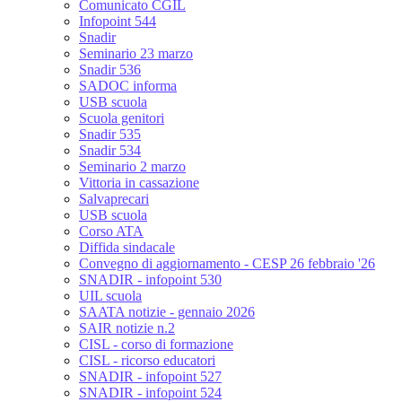
Comunicato CGIL
Infopoint 544
Snadir
Seminario 23 marzo
Snadir 536
SADOC informa
USB scuola
Scuola genitori
Snadir 535
Snadir 534
Seminario 2 marzo
Vittoria in cassazione
Salvaprecari
USB scuola
Corso ATA
Diffida sindacale
Convegno di aggiornamento - CESP 26 febbraio '26
SNADIR - infopoint 530
UIL scuola
SAATA notizie - gennaio 2026
SAIR notizie n.2
CISL - corso di formazione
CISL - ricorso educatori
SNADIR - infopoint 527
SNADIR - infopoint 524