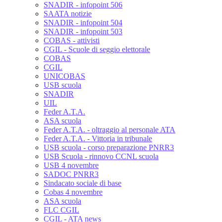
SNADIR - infopoint 506
SAATA notizie
SNADIR - infopoint 504
SNADIR - infopoint 503
COBAS - attivisti
CGIL - Scuole di seggio elettorale
COBAS
CGIL
UNICOBAS
USB scuola
SNADIR
UIL
Feder A.T.A.
ASA scuola
Feder A.T.A. - oltraggio al personale ATA
Feder A.T.A. - Vittoria in tribunale
USB scuola - corso preparazione PNRR3
USB Scuola - rinnovo CCNL scuola
USB 4 novembre
SADOC PNRR3
Sindacato sociale di base
Cobas 4 novembre
ASA scuola
FLC CGIL
CGIL - ATA news