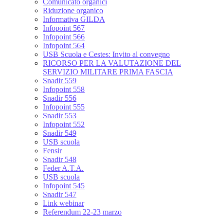
Comunicato organici
Riduzione organico
Informativa GILDA
Infopoint 567
Infopoint 566
Infopoint 564
USB Scuola e Cestes: Invito al convegno
RICORSO PER LA VALUTAZIONE DEL
SERVIZIO MILITARE PRIMA FASCIA
Snadir 559
Infopoint 558
Snadir 556
Infopoint 555
Snadir 553
Infopoint 552
Snadir 549
USB scuola
Fensir
Snadir 548
Feder A.T.A.
USB scuola
Infopoint 545
Snadir 547
Link webinar
Referendum 22-23 marzo