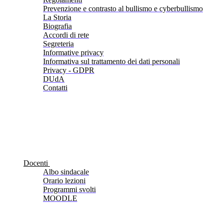
Prevenzione e contrasto al bullismo e cyberbullismo
La Storia
Biografia
Accordi di rete
Segreteria
Informative privacy
Informativa sul trattamento dei dati personali
Privacy - GDPR
DUdA
Contatti
Docenti
Albo sindacale
Orario lezioni
Programmi svolti
MOODLE