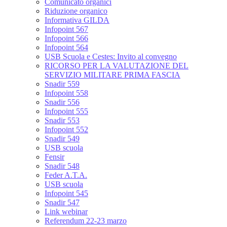
Comunicato organici
Riduzione organico
Informativa GILDA
Infopoint 567
Infopoint 566
Infopoint 564
USB Scuola e Cestes: Invito al convegno
RICORSO PER LA VALUTAZIONE DEL
SERVIZIO MILITARE PRIMA FASCIA
Snadir 559
Infopoint 558
Snadir 556
Infopoint 555
Snadir 553
Infopoint 552
Snadir 549
USB scuola
Fensir
Snadir 548
Feder A.T.A.
USB scuola
Infopoint 545
Snadir 547
Link webinar
Referendum 22-23 marzo