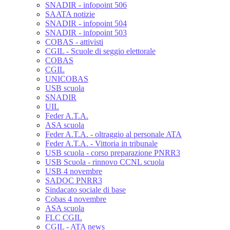
SNADIR - infopoint 506
SAATA notizie
SNADIR - infopoint 504
SNADIR - infopoint 503
COBAS - attivisti
CGIL - Scuole di seggio elettorale
COBAS
CGIL
UNICOBAS
USB scuola
SNADIR
UIL
Feder A.T.A.
ASA scuola
Feder A.T.A. - oltraggio al personale ATA
Feder A.T.A. - Vittoria in tribunale
USB scuola - corso preparazione PNRR3
USB Scuola - rinnovo CCNL scuola
USB 4 novembre
SADOC PNRR3
Sindacato sociale di base
Cobas 4 novembre
ASA scuola
FLC CGIL
CGIL - ATA news