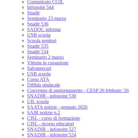
Comunicato CGIL
Infopoint 544
Snadir
Seminario 23 marzo
Snadir 536
SADOC informa
USB scuola
Scuola genitori
Snadir 535
Snadir 534
Seminario 2 marzo
Vittoria in cassazione
Salvaprecari
USB scuola
Corso ATA
Diffida sindacale
Convegno di aggiornamento - CESP 26 febbraio '26
SNADIR - infopoint 530
UIL scuola
SAATA notizie - gennaio 2026
SAIR notizie n.2
CISL - corso di formazione
CISL - ricorso educatori
SNADIR - infopoint 527
SNADIR - infopoint 524