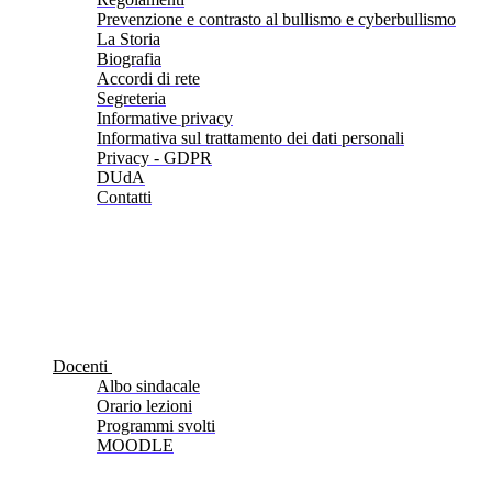
Prevenzione e contrasto al bullismo e cyberbullismo
La Storia
Biografia
Accordi di rete
Segreteria
Informative privacy
Informativa sul trattamento dei dati personali
Privacy - GDPR
DUdA
Contatti
Docenti
Albo sindacale
Orario lezioni
Programmi svolti
MOODLE