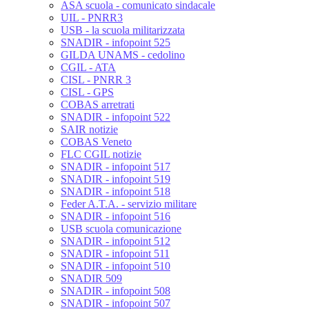
ASA scuola - comunicato sindacale
UIL - PNRR3
USB - la scuola militarizzata
SNADIR - infopoint 525
GILDA UNAMS - cedolino
CGIL - ATA
CISL - PNRR 3
CISL - GPS
COBAS arretrati
SNADIR - infopoint 522
SAIR notizie
COBAS Veneto
FLC CGIL notizie
SNADIR - infopoint 517
SNADIR - infopoint 519
SNADIR - infopoint 518
Feder A.T.A. - servizio militare
SNADIR - infopoint 516
USB scuola comunicazione
SNADIR - infopoint 512
SNADIR - infopoint 511
SNADIR - infopoint 510
SNADIR 509
SNADIR - infopoint 508
SNADIR - infopoint 507