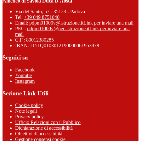
Amedeo di Savoia Duca D'Aosta
Via del Santo, 57 - 35123 - Padova
Tel:
+39 049 8751040
Email:
pdpm01000v@istruzione.it
Link per inviare una mail
PEC:
pdpm01000v@pec.istruzione.it
Link per inviare una
mail
C.F.: 80012380285
IBAN: IT51Q0103012190000061953978
Seguici su
Facebook
Youtube
Instagram
Sezione Link Utili
Cookie policy
Note legali
Privacy policy
Ufficio Relazioni con il Pubblico
Dichiarazione di accessibilità
Obiettivi di accessibilità
Gestione consensi cookie