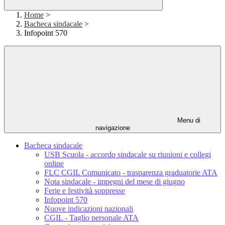
Home
>
Bacheca sindacale
>
Infopoint 570
Menu di
navigazione
Bacheca sindacale
USB Scuola - accordo sindacale su riunioni e collegi
online
FLC CGIL Comunicato - trasparenza graduatorie ATA
Nota sindacale - impegni del mese di giugno
Ferie e festività soppresse
Infopoint 570
Nuove indicazioni nazionali
CGIL - Taglio personale ATA