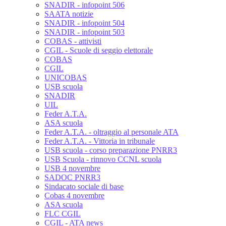
SNADIR - infopoint 506
SAATA notizie
SNADIR - infopoint 504
SNADIR - infopoint 503
COBAS - attivisti
CGIL - Scuole di seggio elettorale
COBAS
CGIL
UNICOBAS
USB scuola
SNADIR
UIL
Feder A.T.A.
ASA scuola
Feder A.T.A. - oltraggio al personale ATA
Feder A.T.A. - Vittoria in tribunale
USB scuola - corso preparazione PNRR3
USB Scuola - rinnovo CCNL scuola
USB 4 novembre
SADOC PNRR3
Sindacato sociale di base
Cobas 4 novembre
ASA scuola
FLC CGIL
CGIL - ATA news