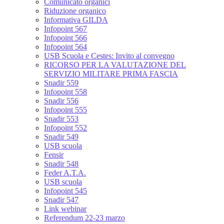
Comunicato organici
Riduzione organico
Informativa GILDA
Infopoint 567
Infopoint 566
Infopoint 564
USB Scuola e Cestes: Invito al convegno
RICORSO PER LA VALUTAZIONE DEL
SERVIZIO MILITARE PRIMA FASCIA
Snadir 559
Infopoint 558
Snadir 556
Infopoint 555
Snadir 553
Infopoint 552
Snadir 549
USB scuola
Fensir
Snadir 548
Feder A.T.A.
USB scuola
Infopoint 545
Snadir 547
Link webinar
Referendum 22-23 marzo