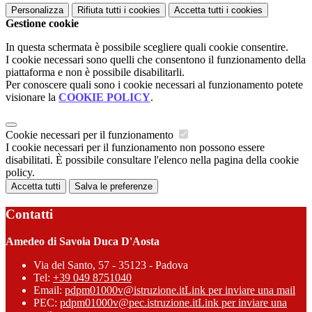
Personalizza
Rifiuta tutti
i cookies
Accetta tutti
i cookies
Gestione cookie
In questa schermata è possibile scegliere quali cookie consentire.
I cookie necessari sono quelli che consentono il funzionamento della
piattaforma e non è possibile disabilitarli.
Per conoscere quali sono i cookie necessari al funzionamento potete
visionare la
COOKIE POLICY
.
Cookie necessari per il funzionamento
I cookie necessari per il funzionamento non possono essere
disabilitati. È possibile consultare l'elenco nella pagina della cookie
policy.
Accetta tutti
Salva le preferenze
Contatti
Amedeo di Savoia Duca D'Aosta
Via del Santo, 57 - 35123 - Padova
Tel:
+39 049 8751040
Email:
pdpm01000v@istruzione.it
Link per inviare una mail
PEC:
pdpm01000v@pec.istruzione.it
Link per inviare una