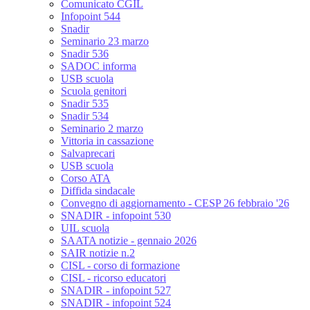
Comunicato CGIL
Infopoint 544
Snadir
Seminario 23 marzo
Snadir 536
SADOC informa
USB scuola
Scuola genitori
Snadir 535
Snadir 534
Seminario 2 marzo
Vittoria in cassazione
Salvaprecari
USB scuola
Corso ATA
Diffida sindacale
Convegno di aggiornamento - CESP 26 febbraio '26
SNADIR - infopoint 530
UIL scuola
SAATA notizie - gennaio 2026
SAIR notizie n.2
CISL - corso di formazione
CISL - ricorso educatori
SNADIR - infopoint 527
SNADIR - infopoint 524