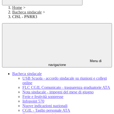
Home
>
Bacheca sindacale
>
CISL - PNRR3
Menu di
navigazione
Bacheca sindacale
USB Scuola - accordo sindacale su riunioni e collegi
online
FLC CGIL Comunicato - trasparenza graduatorie ATA
Nota sindacale - impegni del mese di giugno
Ferie e festività soppresse
Infopoint 570
Nuove indicazioni nazionali
CGIL - Taglio personale ATA