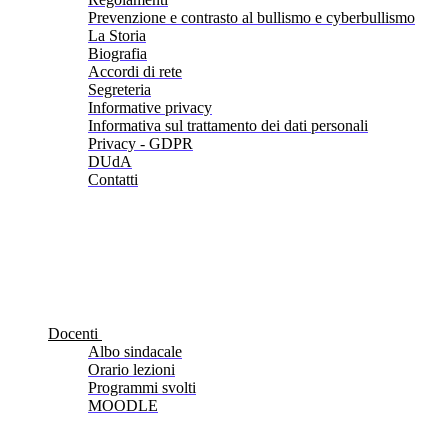
Prevenzione e contrasto al bullismo e cyberbullismo
La Storia
Biografia
Accordi di rete
Segreteria
Informative privacy
Informativa sul trattamento dei dati personali
Privacy - GDPR
DUdA
Contatti
Docenti
Albo sindacale
Orario lezioni
Programmi svolti
MOODLE