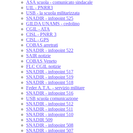
ASA scuola - comunicato sindacale
UIL - PNRR3
USB - la scuola militarizzata
SNADIR - infopoint 525
GILDA UNAMS - cedolino
CGIL - ATA
CISL - PNRR 3
CISL - GPS
COBAS arretrati
SNADIR - infopoint 522
SAIR notizie
COBAS Veneto
FLC CGIL notizie
SNADIR - infopoint 517
SNADIR - infopoint 519
SNADIR - infopoint 518
Feder A.T.A. - servizio militare
SNADIR - infopoint 516
USB scuola comunicazione
SNADIR - infopoint 512
SNADIR - infopoint 511
SNADIR - infopoint 510
SNADIR 509
SNADIR - infopoint 508
SNADIR - infopoint 507