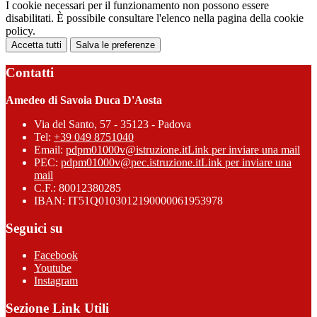
I cookie necessari per il funzionamento non possono essere
disabilitati. È possibile consultare l'elenco nella pagina della cookie
policy.
Accetta tutti
Salva le preferenze
Contatti
Amedeo di Savoia Duca D'Aosta
Via del Santo, 57 - 35123 - Padova
Tel:
+39 049 8751040
Email:
pdpm01000v@istruzione.it
Link per inviare una mail
PEC:
pdpm01000v@pec.istruzione.it
Link per inviare una
mail
C.F.: 80012380285
IBAN: IT51Q0103012190000061953978
Seguici su
Facebook
Youtube
Instagram
Sezione Link Utili