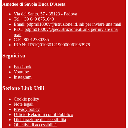
Amedeo di Savoia Duca D'Aosta
Via del Santo, 57 - 35123 - Padova
Tel:
+39 049 8751040
Email:
pdpm01000v@istruzione.it
Link per inviare una mail
PEC:
pdpm01000v@pec.istruzione.it
Link per inviare una
mail
C.F.: 80012380285
IBAN: IT51Q0103012190000061953978
Seguici su
Facebook
Youtube
Instagram
Sezione Link Utili
Cookie policy
Note legali
Privacy policy
Ufficio Relazioni con il Pubblico
Dichiarazione di accessibilità
Obiettivi di accessibilità