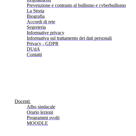
Prevenzione e contrasto al bullismo e cyberbullismo
La Storia
Biografia
Accordi di rete
Segreteria
Informative privacy
Informativa sul trattamento dei dati personali
Privacy - GDPR
DUdA
Contatti
Docenti
Albo sindacale
Orario lezioni
Programmi svolti
MOODLE