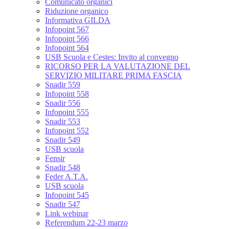
Comunicato organici
Riduzione organico
Informativa GILDA
Infopoint 567
Infopoint 566
Infopoint 564
USB Scuola e Cestes: Invito al convegno
RICORSO PER LA VALUTAZIONE DEL
SERVIZIO MILITARE PRIMA FASCIA
Snadir 559
Infopoint 558
Snadir 556
Infopoint 555
Snadir 553
Infopoint 552
Snadir 549
USB scuola
Fensir
Snadir 548
Feder A.T.A.
USB scuola
Infopoint 545
Snadir 547
Link webinar
Referendum 22-23 marzo