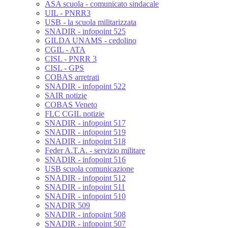
ASA scuola - comunicato sindacale
UIL - PNRR3
USB - la scuola militarizzata
SNADIR - infopoint 525
GILDA UNAMS - cedolino
CGIL - ATA
CISL - PNRR 3
CISL - GPS
COBAS arretrati
SNADIR - infopoint 522
SAIR notizie
COBAS Veneto
FLC CGIL notizie
SNADIR - infopoint 517
SNADIR - infopoint 519
SNADIR - infopoint 518
Feder A.T.A. - servizio militare
SNADIR - infopoint 516
USB scuola comunicazione
SNADIR - infopoint 512
SNADIR - infopoint 511
SNADIR - infopoint 510
SNADIR 509
SNADIR - infopoint 508
SNADIR - infopoint 507