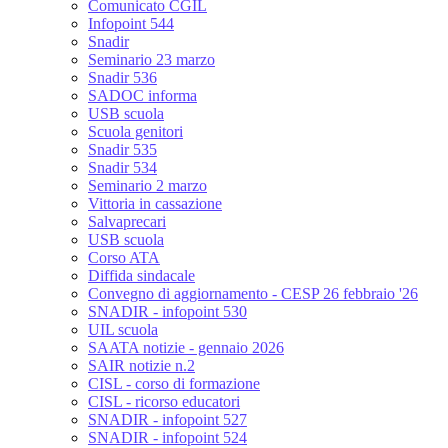
Comunicato CGIL
Infopoint 544
Snadir
Seminario 23 marzo
Snadir 536
SADOC informa
USB scuola
Scuola genitori
Snadir 535
Snadir 534
Seminario 2 marzo
Vittoria in cassazione
Salvaprecari
USB scuola
Corso ATA
Diffida sindacale
Convegno di aggiornamento - CESP 26 febbraio '26
SNADIR - infopoint 530
UIL scuola
SAATA notizie - gennaio 2026
SAIR notizie n.2
CISL - corso di formazione
CISL - ricorso educatori
SNADIR - infopoint 527
SNADIR - infopoint 524