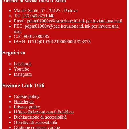
Amedeo di Savoia Duca D'Aosta
Via del Santo, 57 - 35123 - Padova
Tel:
+39 049 8751040
Email:
pdpm01000v@istruzione.it
Link per inviare una mail
PEC:
pdpm01000v@pec.istruzione.it
Link per inviare una
mail
C.F.: 80012380285
IBAN: IT51Q0103012190000061953978
Seguici su
Facebook
Youtube
Instagram
Sezione Link Utili
Cookie policy
Note legali
Privacy policy
Ufficio Relazioni con il Pubblico
Dichiarazione di accessibilità
Obiettivi di accessibilità
Gestione consensi cookie