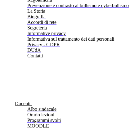
Prevenzione e contrasto al bullismo e cyberbullismo
La Storia
Biografia
Accordi di rete
Segreteria
Informative privacy
Informativa sul trattamento dei dati personali
Privacy - GDPR
DUdA
Contatti
Docenti
Albo sindacale
Orario lezioni
Programmi svolti
MOODLE