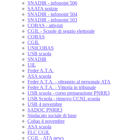
SNADIR - infopoint 506
SAATA notizie
SNADIR - infopoint 504
SNADIR - infopoint 503
COBAS - attivisti
CGIL - Scuole di seggio elettorale
COBAS
CGIL
UNICOBAS
USB scuola
SNADIR
UIL
Feder A.T.A.
ASA scuola
Feder A.T.A. - oltraggio al personale ATA
Feder A.T.A. - Vittoria in tribunale
USB scuola - corso preparazione PNRR3
USB Scuola - rinnovo CCNL scuola
USB 4 novembre
SADOC PNRR3
Sindacato sociale di base
Cobas 4 novembre
ASA scuola
FLC CGIL
CGIL - ATA news