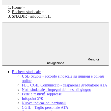
Home
>
Bacheca sindacale
>
SNADIR - infopoint 511
Menu di
navigazione
Bacheca sindacale
USB Scuola - accordo sindacale su riunioni e collegi
online
FLC CGIL Comunicato - trasparenza graduatorie ATA
Nota sindacale - impegni del mese di giugno
Ferie e festività soppresse
Infopoint 570
Nuove indicazioni nazionali
CGIL - Taglio personale ATA