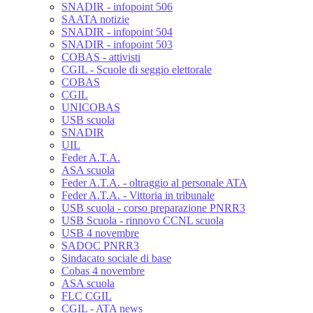
SNADIR - infopoint 506
SAATA notizie
SNADIR - infopoint 504
SNADIR - infopoint 503
COBAS - attivisti
CGIL - Scuole di seggio elettorale
COBAS
CGIL
UNICOBAS
USB scuola
SNADIR
UIL
Feder A.T.A.
ASA scuola
Feder A.T.A. - oltraggio al personale ATA
Feder A.T.A. - Vittoria in tribunale
USB scuola - corso preparazione PNRR3
USB Scuola - rinnovo CCNL scuola
USB 4 novembre
SADOC PNRR3
Sindacato sociale di base
Cobas 4 novembre
ASA scuola
FLC CGIL
CGIL - ATA news