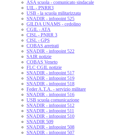
ASA scuola - comunicato sindacale
UIL - PNRR3
USB - la scuola militarizzata
SNADIR - infopoint 525
GILDA UNAMS - cedolino
CGIL - ATA
CISL - PNRR 3
CISL - GPS
COBAS arretrati
SNADIR - infopoint 522
SAIR notizie
COBAS Veneto
FLC CGIL notizie
SNADIR - infopoint 517
SNADIR - infopoint 519
SNADIR - infopoint 518
Feder A.T.A. - servizio militare
SNADIR - infopoint 516
USB scuola comunicazione
SNADIR - infopoint 512
SNADIR - infopoint 511
SNADIR - infopoint 510
SNADIR 509
SNADIR - infopoint 508
SNADIR - infopoint 507