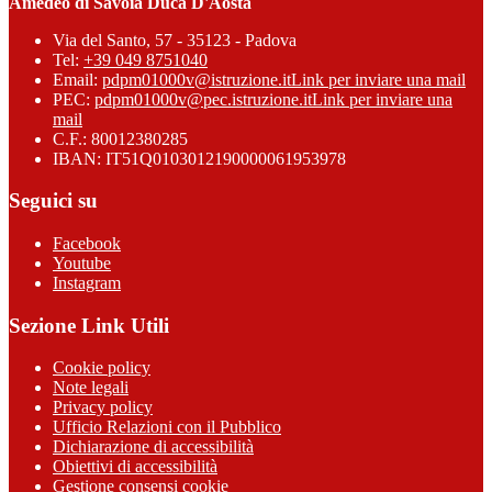
Amedeo di Savoia Duca D'Aosta
Via del Santo, 57 - 35123 - Padova
Tel:
+39 049 8751040
Email:
pdpm01000v@istruzione.it
Link per inviare una mail
PEC:
pdpm01000v@pec.istruzione.it
Link per inviare una
mail
C.F.: 80012380285
IBAN: IT51Q0103012190000061953978
Seguici su
Facebook
Youtube
Instagram
Sezione Link Utili
Cookie policy
Note legali
Privacy policy
Ufficio Relazioni con il Pubblico
Dichiarazione di accessibilità
Obiettivi di accessibilità
Gestione consensi cookie