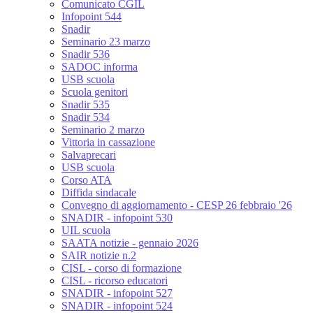
Comunicato CGIL
Infopoint 544
Snadir
Seminario 23 marzo
Snadir 536
SADOC informa
USB scuola
Scuola genitori
Snadir 535
Snadir 534
Seminario 2 marzo
Vittoria in cassazione
Salvaprecari
USB scuola
Corso ATA
Diffida sindacale
Convegno di aggiornamento - CESP 26 febbraio '26
SNADIR - infopoint 530
UIL scuola
SAATA notizie - gennaio 2026
SAIR notizie n.2
CISL - corso di formazione
CISL - ricorso educatori
SNADIR - infopoint 527
SNADIR - infopoint 524