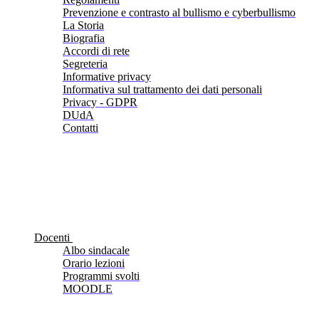
Prevenzione e contrasto al bullismo e cyberbullismo
La Storia
Biografia
Accordi di rete
Segreteria
Informative privacy
Informativa sul trattamento dei dati personali
Privacy - GDPR
DUdA
Contatti
Docenti
Albo sindacale
Orario lezioni
Programmi svolti
MOODLE