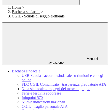
Home
>
Bacheca sindacale
>
CGIL - Scuole di seggio elettorale
Menu di
navigazione
Bacheca sindacale
USB Scuola - accordo sindacale su riunioni e collegi
online
FLC CGIL Comunicato - trasparenza graduatorie ATA
Nota sindacale - impegni del mese di giugno
Ferie e festività soppresse
Infopoint 570
Nuove indicazioni nazionali
CGIL - Taglio personale ATA