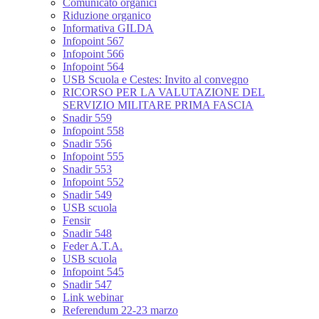
Comunicato organici
Riduzione organico
Informativa GILDA
Infopoint 567
Infopoint 566
Infopoint 564
USB Scuola e Cestes: Invito al convegno
RICORSO PER LA VALUTAZIONE DEL
SERVIZIO MILITARE PRIMA FASCIA
Snadir 559
Infopoint 558
Snadir 556
Infopoint 555
Snadir 553
Infopoint 552
Snadir 549
USB scuola
Fensir
Snadir 548
Feder A.T.A.
USB scuola
Infopoint 545
Snadir 547
Link webinar
Referendum 22-23 marzo