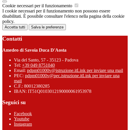
Cookie necessari per il funzionamento
I cookie necessari per il funzionamento non possono essere
disabilitati. È possibile consultare l'elenco nella pagina della cookie
policy.
Accetta tutti
Salva le preferenze
Contatti
Amedeo di Savoia Duca D'Aosta
Via del Santo, 57 - 35123 - Padova
Tel:
+39 049 8751040
Email:
pdpm01000v@istruzione.it
Link per inviare una mail
PEC:
pdpm01000v@pec.istruzione.it
Link per inviare una
mail
C.F.: 80012380285
IBAN: IT51Q0103012190000061953978
Seguici su
Facebook
Youtube
Instagram