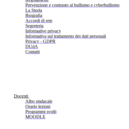
Prevenzione e contrasto al bullismo e cyberbullismo
La Storia
Biografia
Accordi di rete
Segreteria
Informative privacy
Informativa sul trattamento dei dati personali
Privacy - GDPR
DUdA
Contatti
Docenti
Albo sindacale
Orario lezioni
Programmi svolti
MOODLE