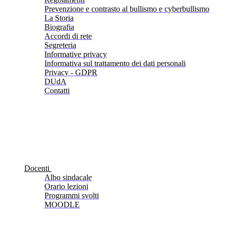
Prevenzione e contrasto al bullismo e cyberbullismo
La Storia
Biografia
Accordi di rete
Segreteria
Informative privacy
Informativa sul trattamento dei dati personali
Privacy - GDPR
DUdA
Contatti
Docenti
Albo sindacale
Orario lezioni
Programmi svolti
MOODLE