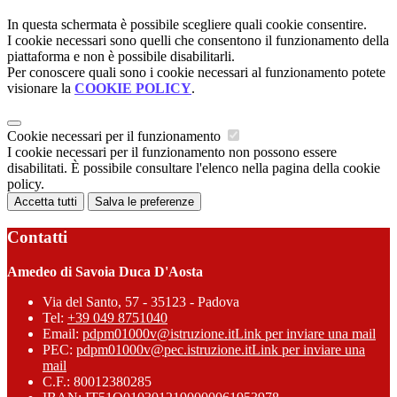
In questa schermata è possibile scegliere quali cookie consentire.
I cookie necessari sono quelli che consentono il funzionamento della
piattaforma e non è possibile disabilitarli.
Per conoscere quali sono i cookie necessari al funzionamento potete
visionare la
COOKIE POLICY
.
Cookie necessari per il funzionamento
I cookie necessari per il funzionamento non possono essere
disabilitati. È possibile consultare l'elenco nella pagina della cookie
policy.
Accetta tutti
Salva le preferenze
Contatti
Amedeo di Savoia Duca D'Aosta
Via del Santo, 57 - 35123 - Padova
Tel:
+39 049 8751040
Email:
pdpm01000v@istruzione.it
Link per inviare una mail
PEC:
pdpm01000v@pec.istruzione.it
Link per inviare una
mail
C.F.: 80012380285