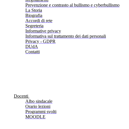
Prevenzione e contrasto al bullismo e cyberbullismo
La Storia
Biografia
Accordi di rete
Segreteria
Informative privacy
Informativa sul trattamento dei dati personali
Privacy - GDPR
DUdA
Contatti
Docenti
Albo sindacale
Orario lezioni
Programmi svolti
MOODLE