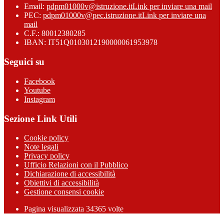
Email:
pdpm01000v@istruzione.it
Link per inviare una mail
PEC:
pdpm01000v@pec.istruzione.it
Link per inviare una
mail
C.F.: 80012380285
IBAN: IT51Q0103012190000061953978
Seguici su
Facebook
Youtube
Instagram
Sezione Link Utili
Cookie policy
Note legali
Privacy policy
Ufficio Relazioni con il Pubblico
Dichiarazione di accessibilità
Obiettivi di accessibilità
Gestione consensi cookie
Pagina visualizzata 34365 volte