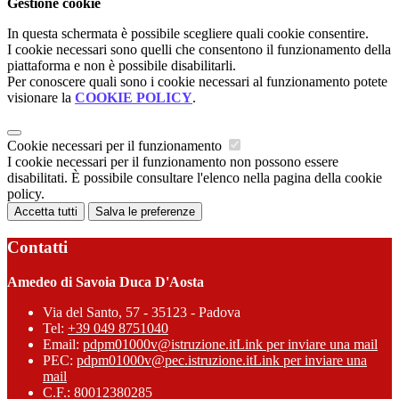
Gestione cookie
In questa schermata è possibile scegliere quali cookie consentire.
I cookie necessari sono quelli che consentono il funzionamento della
piattaforma e non è possibile disabilitarli.
Per conoscere quali sono i cookie necessari al funzionamento potete
visionare la
COOKIE POLICY
.
Cookie necessari per il funzionamento
I cookie necessari per il funzionamento non possono essere
disabilitati. È possibile consultare l'elenco nella pagina della cookie
policy.
Accetta tutti
Salva le preferenze
Contatti
Amedeo di Savoia Duca D'Aosta
Via del Santo, 57 - 35123 - Padova
Tel:
+39 049 8751040
Email:
pdpm01000v@istruzione.it
Link per inviare una mail
PEC:
pdpm01000v@pec.istruzione.it
Link per inviare una
mail
C.F.: 80012380285