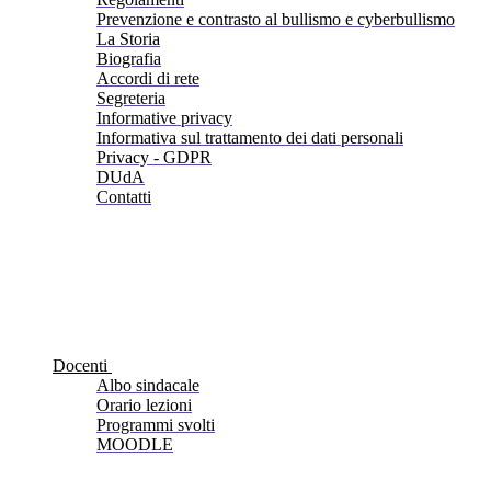
Prevenzione e contrasto al bullismo e cyberbullismo
La Storia
Biografia
Accordi di rete
Segreteria
Informative privacy
Informativa sul trattamento dei dati personali
Privacy - GDPR
DUdA
Contatti
Docenti
Albo sindacale
Orario lezioni
Programmi svolti
MOODLE