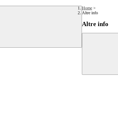
Home
>
Altre info
Altre info