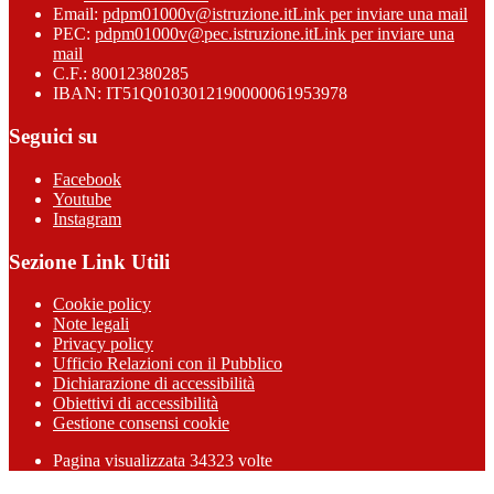
Email:
pdpm01000v@istruzione.it
Link per inviare una mail
PEC:
pdpm01000v@pec.istruzione.it
Link per inviare una
mail
C.F.: 80012380285
IBAN: IT51Q0103012190000061953978
Seguici su
Facebook
Youtube
Instagram
Sezione Link Utili
Cookie policy
Note legali
Privacy policy
Ufficio Relazioni con il Pubblico
Dichiarazione di accessibilità
Obiettivi di accessibilità
Gestione consensi cookie
Pagina visualizzata 34323 volte