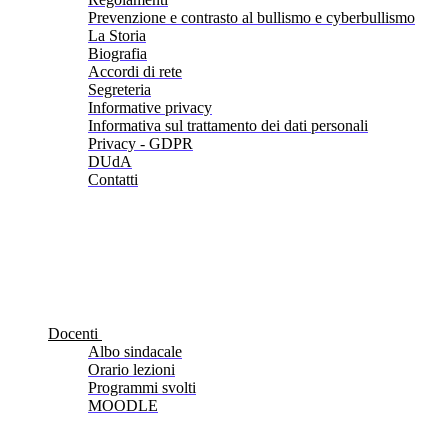
Prevenzione e contrasto al bullismo e cyberbullismo
La Storia
Biografia
Accordi di rete
Segreteria
Informative privacy
Informativa sul trattamento dei dati personali
Privacy - GDPR
DUdA
Contatti
Docenti
Albo sindacale
Orario lezioni
Programmi svolti
MOODLE