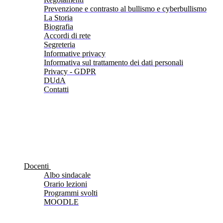
Prevenzione e contrasto al bullismo e cyberbullismo
La Storia
Biografia
Accordi di rete
Segreteria
Informative privacy
Informativa sul trattamento dei dati personali
Privacy - GDPR
DUdA
Contatti
Docenti
Albo sindacale
Orario lezioni
Programmi svolti
MOODLE