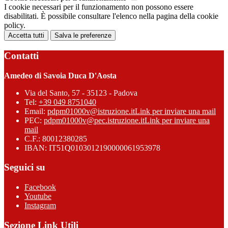
I cookie necessari per il funzionamento non possono essere
disabilitati. È possibile consultare l'elenco nella pagina della cookie
policy.
Accetta tutti
Salva le preferenze
Contatti
Amedeo di Savoia Duca D'Aosta
Via del Santo, 57 - 35123 - Padova
Tel:
+39 049 8751040
Email:
pdpm01000v@istruzione.it
Link per inviare una mail
PEC:
pdpm01000v@pec.istruzione.it
Link per inviare una
mail
C.F.: 80012380285
IBAN: IT51Q0103012190000061953978
Seguici su
Facebook
Youtube
Instagram
Sezione Link Utili