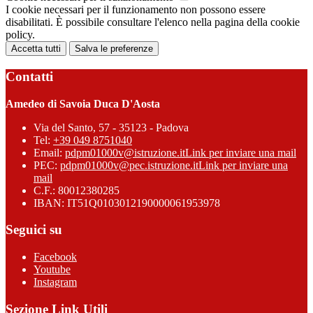
I cookie necessari per il funzionamento non possono essere
disabilitati. È possibile consultare l'elenco nella pagina della cookie
policy.
Accetta tutti
Salva le preferenze
Contatti
Amedeo di Savoia Duca D'Aosta
Via del Santo, 57 - 35123 - Padova
Tel:
+39 049 8751040
Email:
pdpm01000v@istruzione.it
Link per inviare una mail
PEC:
pdpm01000v@pec.istruzione.it
Link per inviare una
mail
C.F.: 80012380285
IBAN: IT51Q0103012190000061953978
Seguici su
Facebook
Youtube
Instagram
Sezione Link Utili