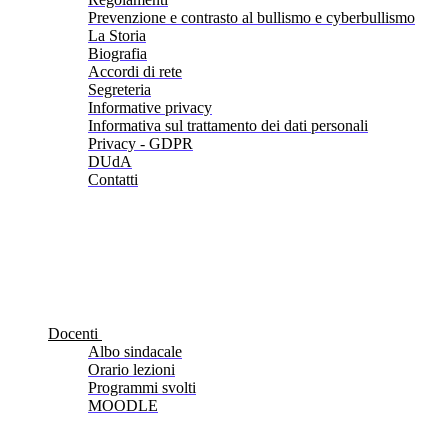
Prevenzione e contrasto al bullismo e cyberbullismo
La Storia
Biografia
Accordi di rete
Segreteria
Informative privacy
Informativa sul trattamento dei dati personali
Privacy - GDPR
DUdA
Contatti
Docenti
Albo sindacale
Orario lezioni
Programmi svolti
MOODLE