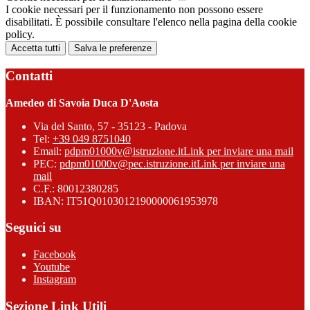
I cookie necessari per il funzionamento non possono essere
disabilitati. È possibile consultare l'elenco nella pagina della cookie
policy.
Accetta tutti
Salva le preferenze
Contatti
Amedeo di Savoia Duca D'Aosta
Via del Santo, 57 - 35123 - Padova
Tel:
+39 049 8751040
Email:
pdpm01000v@istruzione.it
Link per inviare una mail
PEC:
pdpm01000v@pec.istruzione.it
Link per inviare una
mail
C.F.: 80012380285
IBAN: IT51Q0103012190000061953978
Seguici su
Facebook
Youtube
Instagram
Sezione Link Utili