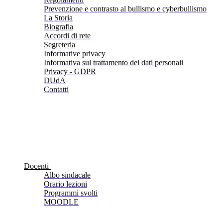
Prevenzione e contrasto al bullismo e cyberbullismo
La Storia
Biografia
Accordi di rete
Segreteria
Informative privacy
Informativa sul trattamento dei dati personali
Privacy - GDPR
DUdA
Contatti
Docenti
Albo sindacale
Orario lezioni
Programmi svolti
MOODLE