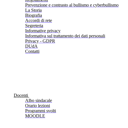
Prevenzione e contrasto al bullismo e cyberbullismo
La Storia
Biografia
Accordi di rete
Segreteria
Informative privacy
Informativa sul trattamento dei dati personali
Privacy - GDPR
DUdA
Contatti
Docenti
Albo sindacale
Orario lezioni
Programmi svolti
MOODLE