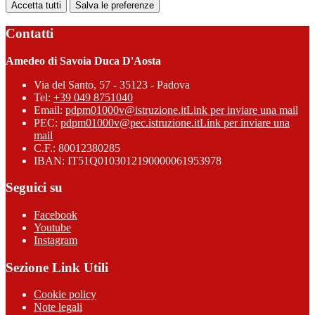
Accetta tutti
Salva le preferenze
Contatti
Amedeo di Savoia Duca D'Aosta
Via del Santo, 57 - 35123 - Padova
Tel:
+39 049 8751040
Email:
pdpm01000v@istruzione.it
Link per inviare una mail
PEC:
pdpm01000v@pec.istruzione.it
Link per inviare una
mail
C.F.: 80012380285
IBAN: IT51Q0103012190000061953978
Seguici su
Facebook
Youtube
Instagram
Sezione Link Utili
Cookie policy
Note legali