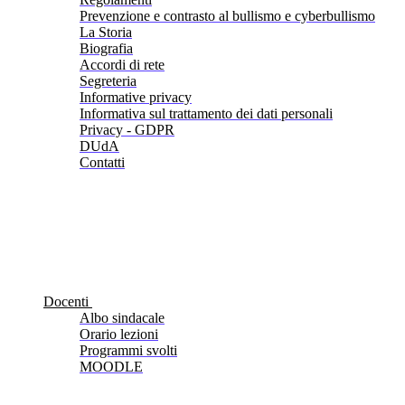
Prevenzione e contrasto al bullismo e cyberbullismo
La Storia
Biografia
Accordi di rete
Segreteria
Informative privacy
Informativa sul trattamento dei dati personali
Privacy - GDPR
DUdA
Contatti
Docenti
Albo sindacale
Orario lezioni
Programmi svolti
MOODLE