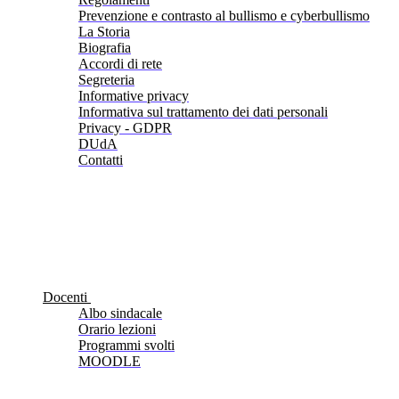
Prevenzione e contrasto al bullismo e cyberbullismo
La Storia
Biografia
Accordi di rete
Segreteria
Informative privacy
Informativa sul trattamento dei dati personali
Privacy - GDPR
DUdA
Contatti
Docenti
Albo sindacale
Orario lezioni
Programmi svolti
MOODLE