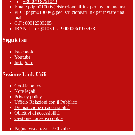
Tel:
+39 049 8751040
Email:
pdpm01000v@istruzione.it
Link per inviare una mail
PEC:
pdpm01000v@pec.istruzione.it
Link per inviare una
mail
C.F.: 80012380285
IBAN: IT51Q0103012190000061953978
Seguici su
Facebook
Youtube
Instagram
Sezione Link Utili
Cookie policy
Note legali
Privacy policy
Ufficio Relazioni con il Pubblico
Dichiarazione di accessibilità
Obiettivi di accessibilità
Gestione consensi cookie
Pagina visualizzata 770 volte