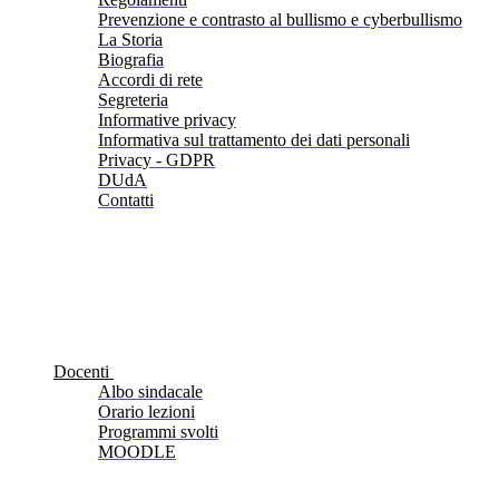
Prevenzione e contrasto al bullismo e cyberbullismo
La Storia
Biografia
Accordi di rete
Segreteria
Informative privacy
Informativa sul trattamento dei dati personali
Privacy - GDPR
DUdA
Contatti
Docenti
Albo sindacale
Orario lezioni
Programmi svolti
MOODLE