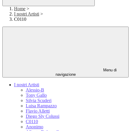
Home
>
I nostri Artisti
>
C0110
Menu di
navigazione
I nostri Artisti
Alessio-B
Tony Gallo
Silvia Scuderi
Luisa Rampazzo
Flavio Alletti
Diego Sly Colussi
C0110
Anonimo