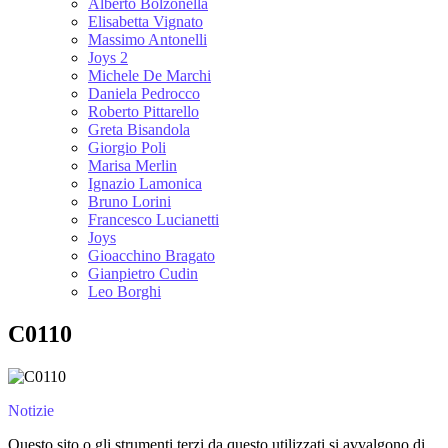
Alberto Bolzonella
Elisabetta Vignato
Massimo Antonelli
Joys 2
Michele De Marchi
Daniela Pedrocco
Roberto Pittarello
Greta Bisandola
Giorgio Poli
Marisa Merlin
Ignazio Lamonica
Bruno Lorini
Francesco Lucianetti
Joys
Gioacchino Bragato
Gianpietro Cudin
Leo Borghi
C0110
Notizie
Questo sito o gli strumenti terzi da questo utilizzati si avvalgono di