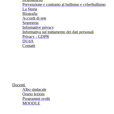
Prevenzione e contrasto al bullismo e cyberbullismo
La Storia
Biografia
Accordi di rete
Segreteria
Informative privacy
Informativa sul trattamento dei dati personali
Privacy - GDPR
DUdA
Contatti
Docenti
Albo sindacale
Orario lezioni
Programmi svolti
MOODLE