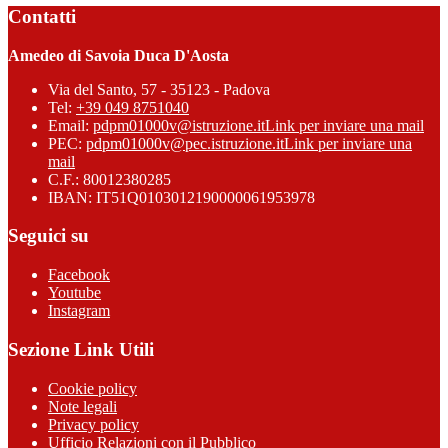
Contatti
Amedeo di Savoia Duca D'Aosta
Via del Santo, 57 - 35123 - Padova
Tel:
+39 049 8751040
Email:
pdpm01000v@istruzione.it
Link per inviare una mail
PEC:
pdpm01000v@pec.istruzione.it
Link per inviare una
mail
C.F.: 80012380285
IBAN: IT51Q0103012190000061953978
Seguici su
Facebook
Youtube
Instagram
Sezione Link Utili
Cookie policy
Note legali
Privacy policy
Ufficio Relazioni con il Pubblico