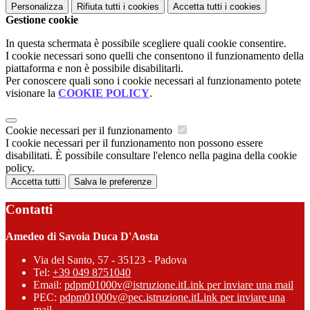
Personalizza
Rifiuta tutti
i cookies
Accetta tutti
i cookies
Gestione cookie
In questa schermata è possibile scegliere quali cookie consentire.
I cookie necessari sono quelli che consentono il funzionamento della
piattaforma e non è possibile disabilitarli.
Per conoscere quali sono i cookie necessari al funzionamento potete
visionare la
COOKIE POLICY
.
Cookie necessari per il funzionamento
I cookie necessari per il funzionamento non possono essere
disabilitati. È possibile consultare l'elenco nella pagina della cookie
policy.
Accetta tutti
Salva le preferenze
Contatti
Amedeo di Savoia Duca D'Aosta
Via del Santo, 57 - 35123 - Padova
Tel:
+39 049 8751040
Email:
pdpm01000v@istruzione.it
Link per inviare una mail
PEC:
pdpm01000v@pec.istruzione.it
Link per inviare una
mail