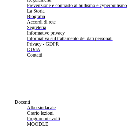
Prevenzione e contrasto al bullismo e cyberbullismo
La Storia
Biografia
Accordi di rete
Segreteria
Informative privacy
Informativa sul trattamento dei dati personali
Privacy - GDPR
DUdA
Contatti
Docenti
Albo sindacale
Orario lezioni
Programmi svolti
MOODLE