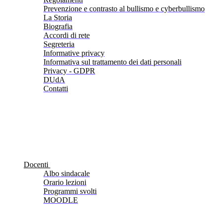
Prevenzione e contrasto al bullismo e cyberbullismo
La Storia
Biografia
Accordi di rete
Segreteria
Informative privacy
Informativa sul trattamento dei dati personali
Privacy - GDPR
DUdA
Contatti
Docenti
Albo sindacale
Orario lezioni
Programmi svolti
MOODLE