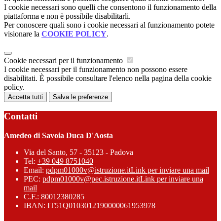
I cookie necessari sono quelli che consentono il funzionamento della
piattaforma e non è possibile disabilitarli.
Per conoscere quali sono i cookie necessari al funzionamento potete
visionare la
COOKIE POLICY
.
Cookie necessari per il funzionamento
I cookie necessari per il funzionamento non possono essere
disabilitati. È possibile consultare l'elenco nella pagina della cookie
policy.
Accetta tutti
Salva le preferenze
Contatti
Amedeo di Savoia Duca D'Aosta
Via del Santo, 57 - 35123 - Padova
Tel:
+39 049 8751040
Email:
pdpm01000v@istruzione.it
Link per inviare una mail
PEC:
pdpm01000v@pec.istruzione.it
Link per inviare una
mail
C.F.: 80012380285
IBAN: IT51Q0103012190000061953978