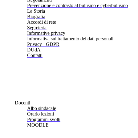
Prevenzione e contrasto al bullismo e cyberbullismo
La Storia
Biografia
Accordi di rete
Segreteria
Informative privacy
Informativa sul trattamento dei dati personali
Privacy - GDPR
DUdA
Contatti
Docenti
Albo sindacale
Orario lezioni
Programmi svolti
MOODLE