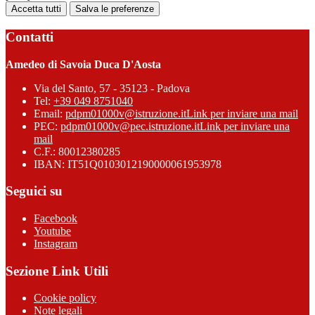
Accetta tutti
Salva le preferenze
Contatti
Amedeo di Savoia Duca D'Aosta
Via del Santo, 57 - 35123 - Padova
Tel:
+39 049 8751040
Email:
pdpm01000v@istruzione.it
Link per inviare una mail
PEC:
pdpm01000v@pec.istruzione.it
Link per inviare una
mail
C.F.: 80012380285
IBAN: IT51Q0103012190000061953978
Seguici su
Facebook
Youtube
Instagram
Sezione Link Utili
Cookie policy
Note legali