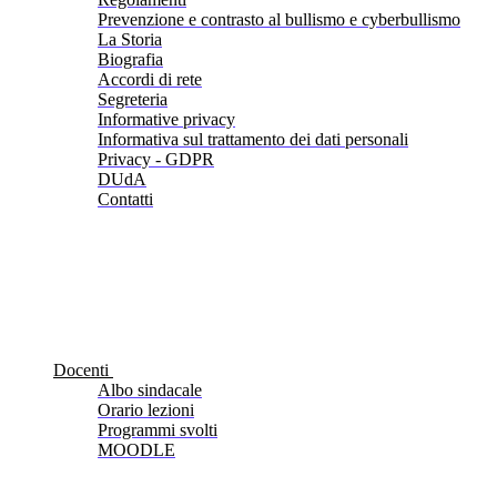
Prevenzione e contrasto al bullismo e cyberbullismo
La Storia
Biografia
Accordi di rete
Segreteria
Informative privacy
Informativa sul trattamento dei dati personali
Privacy - GDPR
DUdA
Contatti
Docenti
Albo sindacale
Orario lezioni
Programmi svolti
MOODLE