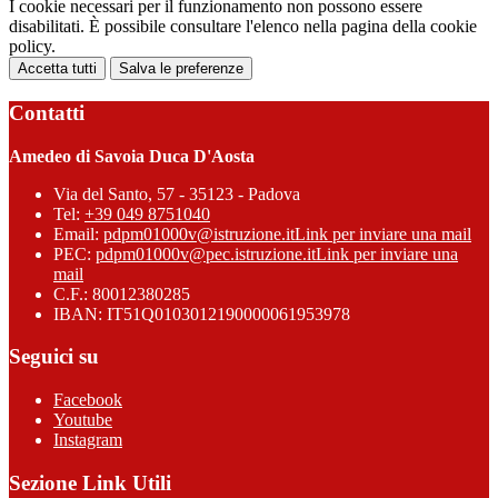
I cookie necessari per il funzionamento non possono essere
disabilitati. È possibile consultare l'elenco nella pagina della cookie
policy.
Accetta tutti
Salva le preferenze
Contatti
Amedeo di Savoia Duca D'Aosta
Via del Santo, 57 - 35123 - Padova
Tel:
+39 049 8751040
Email:
pdpm01000v@istruzione.it
Link per inviare una mail
PEC:
pdpm01000v@pec.istruzione.it
Link per inviare una
mail
C.F.: 80012380285
IBAN: IT51Q0103012190000061953978
Seguici su
Facebook
Youtube
Instagram
Sezione Link Utili