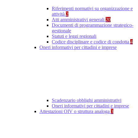
Riferimenti normativi su organizzazione e
attività
2
Atti amministrativi generali
20
Documenti di programmazione strategico-
gestionale
Statuti e leggi regionali
Codice disciplinare e codice di condotta
4
Oneri informativi per cittadini e imprese
Scadenzario obblighi amministrativi
Oneri informativi per cittadini e imprese
Attestazioni OIV o struttura analoga
3