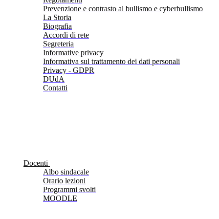
Prevenzione e contrasto al bullismo e cyberbullismo
La Storia
Biografia
Accordi di rete
Segreteria
Informative privacy
Informativa sul trattamento dei dati personali
Privacy - GDPR
DUdA
Contatti
Docenti
Albo sindacale
Orario lezioni
Programmi svolti
MOODLE