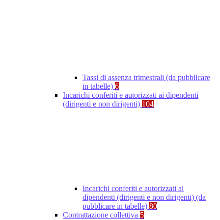
Tassi di assenza trimestrali (da pubblicare
in tabelle)
6
Incarichi conferiti e autorizzati ai dipendenti
(dirigenti e non dirigenti)
104
Incarichi conferiti e autorizzati ai
dipendenti (dirigenti e non dirigenti) (da
pubblicare in tabelle)
80
Contrattazione collettiva
5