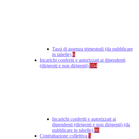
Tassi di assenza trimestrali (da pubblicare
in tabelle)
6
Incarichi conferiti e autorizzati ai dipendenti
(dirigenti e non dirigenti)
104
Incarichi conferiti e autorizzati ai
dipendenti (dirigenti e non dirigenti) (da
pubblicare in tabelle)
80
Contrattazione collettiva
5