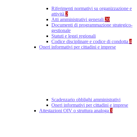
Riferimenti normativi su organizzazione e
attività
2
Atti amministrativi generali
20
Documenti di programmazione strategico-
gestionale
Statuti e leggi regionali
Codice disciplinare e codice di condotta
4
Oneri informativi per cittadini e imprese
Scadenzario obblighi amministrativi
Oneri informativi per cittadini e imprese
Attestazioni OIV o struttura analoga
3