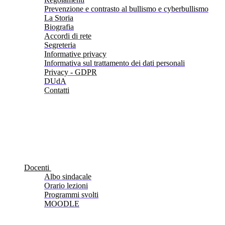
Prevenzione e contrasto al bullismo e cyberbullismo
La Storia
Biografia
Accordi di rete
Segreteria
Informative privacy
Informativa sul trattamento dei dati personali
Privacy - GDPR
DUdA
Contatti
Docenti
Albo sindacale
Orario lezioni
Programmi svolti
MOODLE