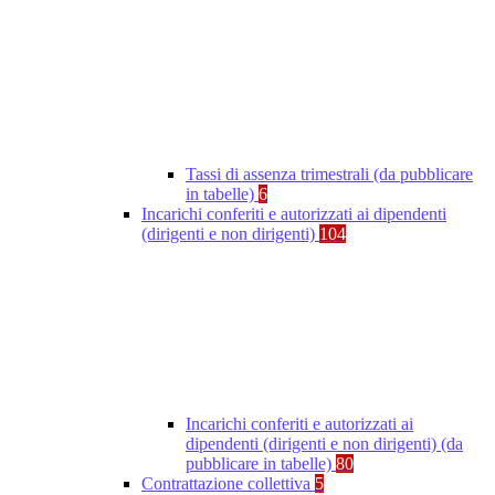
Tassi di assenza trimestrali (da pubblicare
in tabelle)
6
Incarichi conferiti e autorizzati ai dipendenti
(dirigenti e non dirigenti)
104
Incarichi conferiti e autorizzati ai
dipendenti (dirigenti e non dirigenti) (da
pubblicare in tabelle)
80
Contrattazione collettiva
5