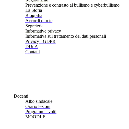
Prevenzione e contrasto al bullismo e cyberbullismo
La Storia
Biografia
Accordi di rete
Segreteria
Informative privacy
Informativa sul trattamento dei dati personali
Privacy - GDPR
DUdA
Contatti
Docenti
Albo sindacale
Orario lezioni
Programmi svolti
MOODLE