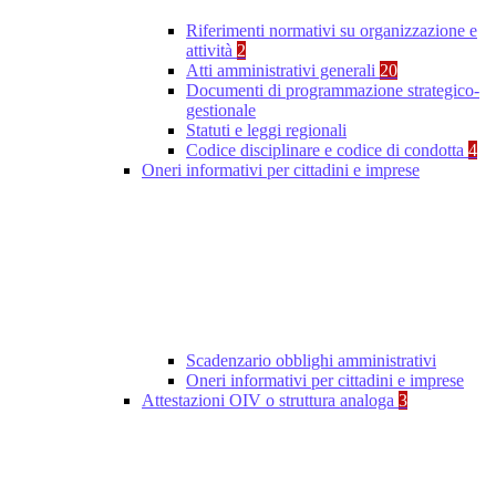
Riferimenti normativi su organizzazione e
attività
2
Atti amministrativi generali
20
Documenti di programmazione strategico-
gestionale
Statuti e leggi regionali
Codice disciplinare e codice di condotta
4
Oneri informativi per cittadini e imprese
Scadenzario obblighi amministrativi
Oneri informativi per cittadini e imprese
Attestazioni OIV o struttura analoga
3