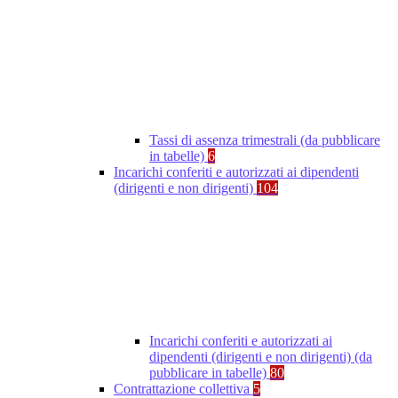
Tassi di assenza trimestrali (da pubblicare
in tabelle)
6
Incarichi conferiti e autorizzati ai dipendenti
(dirigenti e non dirigenti)
104
Incarichi conferiti e autorizzati ai
dipendenti (dirigenti e non dirigenti) (da
pubblicare in tabelle)
80
Contrattazione collettiva
5