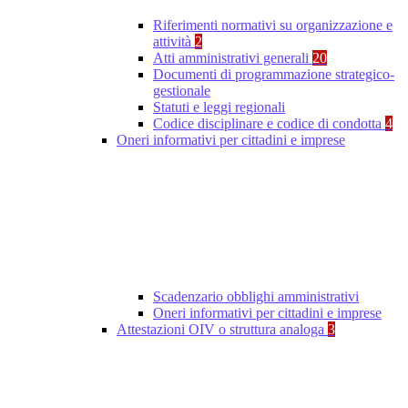
Riferimenti normativi su organizzazione e
attività
2
Atti amministrativi generali
20
Documenti di programmazione strategico-
gestionale
Statuti e leggi regionali
Codice disciplinare e codice di condotta
4
Oneri informativi per cittadini e imprese
Scadenzario obblighi amministrativi
Oneri informativi per cittadini e imprese
Attestazioni OIV o struttura analoga
3