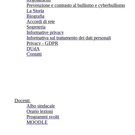
Prevenzione e contrasto al bullismo e cyberbullismo
La Storia
Biografia
Accordi di rete
Segreteria
Informative privacy
Informativa sul trattamento dei dati personali
Privacy - GDPR
DUdA
Contatti
Docenti
Albo sindacale
Orario lezioni
Programmi svolti
MOODLE