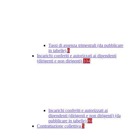
Tassi di assenza trimestrali (da pubblicare
in tabelle)
6
Incarichi conferiti e autorizzati ai dipendenti
(dirigenti e non dirigenti)
104
Incarichi conferiti e autorizzati ai
dipendenti (dirigenti e non dirigenti) (da
pubblicare in tabelle)
80
Contrattazione collettiva
5