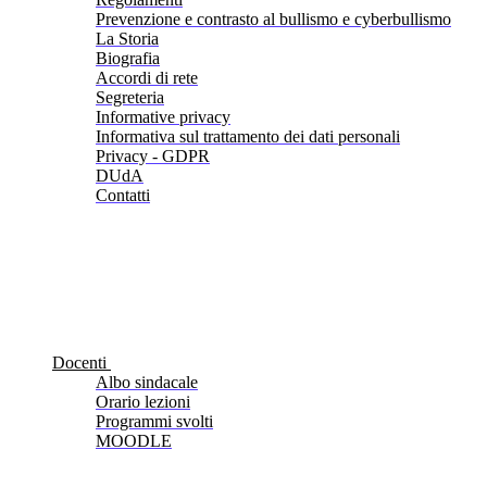
Prevenzione e contrasto al bullismo e cyberbullismo
La Storia
Biografia
Accordi di rete
Segreteria
Informative privacy
Informativa sul trattamento dei dati personali
Privacy - GDPR
DUdA
Contatti
Docenti
Albo sindacale
Orario lezioni
Programmi svolti
MOODLE