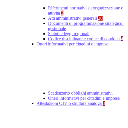
Riferimenti normativi su organizzazione e
attività
2
Atti amministrativi generali
20
Documenti di programmazione strategico-
gestionale
Statuti e leggi regionali
Codice disciplinare e codice di condotta
4
Oneri informativi per cittadini e imprese
Scadenzario obblighi amministrativi
Oneri informativi per cittadini e imprese
Attestazioni OIV o struttura analoga
3