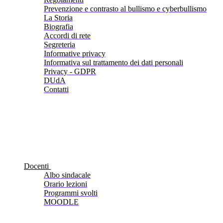
Prevenzione e contrasto al bullismo e cyberbullismo
La Storia
Biografia
Accordi di rete
Segreteria
Informative privacy
Informativa sul trattamento dei dati personali
Privacy - GDPR
DUdA
Contatti
Docenti
Albo sindacale
Orario lezioni
Programmi svolti
MOODLE