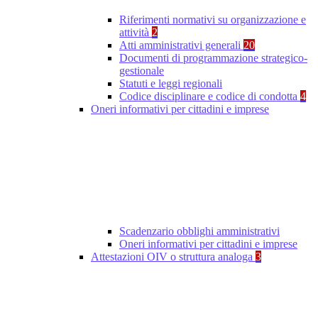
Riferimenti normativi su organizzazione e
attività
2
Atti amministrativi generali
20
Documenti di programmazione strategico-
gestionale
Statuti e leggi regionali
Codice disciplinare e codice di condotta
4
Oneri informativi per cittadini e imprese
Scadenzario obblighi amministrativi
Oneri informativi per cittadini e imprese
Attestazioni OIV o struttura analoga
3