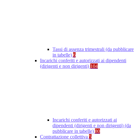
Tassi di assenza trimestrali (da pubblicare
in tabelle)
6
Incarichi conferiti e autorizzati ai dipendenti
(dirigenti e non dirigenti)
104
Incarichi conferiti e autorizzati ai
dipendenti (dirigenti e non dirigenti) (da
pubblicare in tabelle)
80
Contrattazione collettiva
5