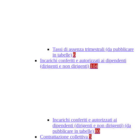
Tassi di assenza trimestrali (da pubblicare
in tabelle)
6
Incarichi conferiti e autorizzati ai dipendenti
(dirigenti e non dirigenti)
104
Incarichi conferiti e autorizzati ai
dipendenti (dirigenti e non dirigenti) (da
pubblicare in tabelle)
80
Contrattazione collettiva
5