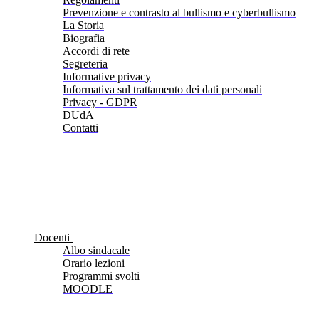
Prevenzione e contrasto al bullismo e cyberbullismo
La Storia
Biografia
Accordi di rete
Segreteria
Informative privacy
Informativa sul trattamento dei dati personali
Privacy - GDPR
DUdA
Contatti
Docenti
Albo sindacale
Orario lezioni
Programmi svolti
MOODLE