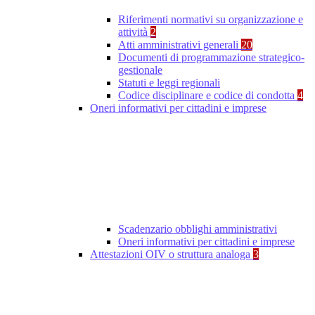
Riferimenti normativi su organizzazione e
attività
2
Atti amministrativi generali
20
Documenti di programmazione strategico-
gestionale
Statuti e leggi regionali
Codice disciplinare e codice di condotta
4
Oneri informativi per cittadini e imprese
Scadenzario obblighi amministrativi
Oneri informativi per cittadini e imprese
Attestazioni OIV o struttura analoga
3