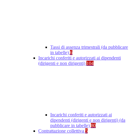
Tassi di assenza trimestrali (da pubblicare
in tabelle)
6
Incarichi conferiti e autorizzati ai dipendenti
(dirigenti e non dirigenti)
104
Incarichi conferiti e autorizzati ai
dipendenti (dirigenti e non dirigenti) (da
pubblicare in tabelle)
80
Contrattazione collettiva
5