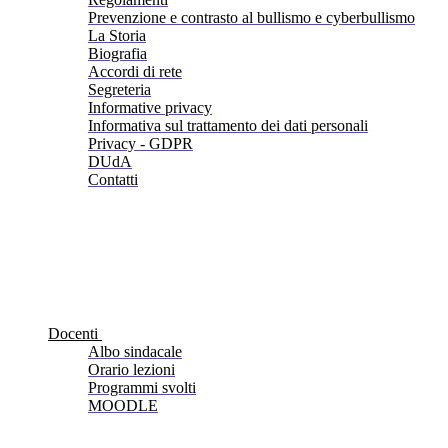
Prevenzione e contrasto al bullismo e cyberbullismo
La Storia
Biografia
Accordi di rete
Segreteria
Informative privacy
Informativa sul trattamento dei dati personali
Privacy - GDPR
DUdA
Contatti
Docenti
Albo sindacale
Orario lezioni
Programmi svolti
MOODLE