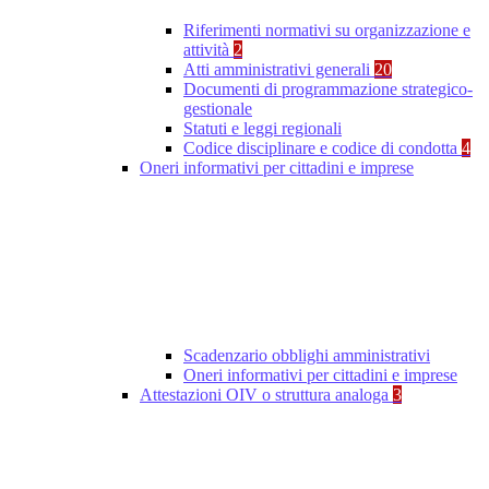
Riferimenti normativi su organizzazione e
attività
2
Atti amministrativi generali
20
Documenti di programmazione strategico-
gestionale
Statuti e leggi regionali
Codice disciplinare e codice di condotta
4
Oneri informativi per cittadini e imprese
Scadenzario obblighi amministrativi
Oneri informativi per cittadini e imprese
Attestazioni OIV o struttura analoga
3