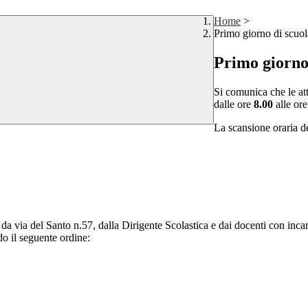
Home
>
Primo giorno di scuo
Primo giorno
Si comunica che le at
dalle ore
8.00
alle or
La scansione oraria de
da via del Santo n.57, dalla Dirigente Scolastica e dai docenti con incar
do il seguente ordine: