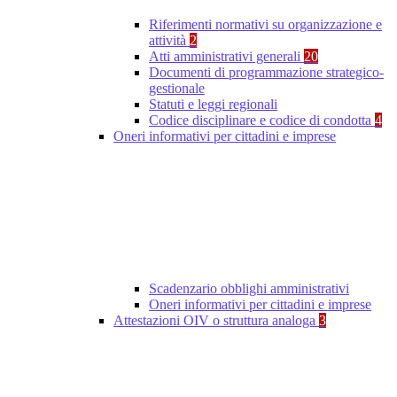
Riferimenti normativi su organizzazione e
attività
2
Atti amministrativi generali
20
Documenti di programmazione strategico-
gestionale
Statuti e leggi regionali
Codice disciplinare e codice di condotta
4
Oneri informativi per cittadini e imprese
Scadenzario obblighi amministrativi
Oneri informativi per cittadini e imprese
Attestazioni OIV o struttura analoga
3