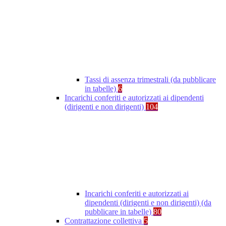
Tassi di assenza trimestrali (da pubblicare
in tabelle)
6
Incarichi conferiti e autorizzati ai dipendenti
(dirigenti e non dirigenti)
104
Incarichi conferiti e autorizzati ai
dipendenti (dirigenti e non dirigenti) (da
pubblicare in tabelle)
80
Contrattazione collettiva
5