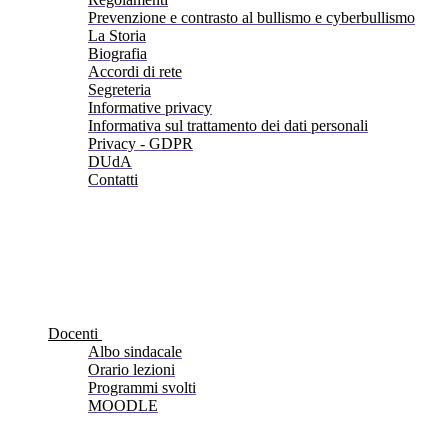
Prevenzione e contrasto al bullismo e cyberbullismo
La Storia
Biografia
Accordi di rete
Segreteria
Informative privacy
Informativa sul trattamento dei dati personali
Privacy - GDPR
DUdA
Contatti
Docenti
Albo sindacale
Orario lezioni
Programmi svolti
MOODLE