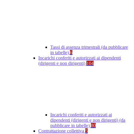
Tassi di assenza trimestrali (da pubblicare
in tabelle)
6
Incarichi conferiti e autorizzati ai dipendenti
(dirigenti e non dirigenti)
104
Incarichi conferiti e autorizzati ai
dipendenti (dirigenti e non dirigenti) (da
pubblicare in tabelle)
80
Contrattazione collettiva
5