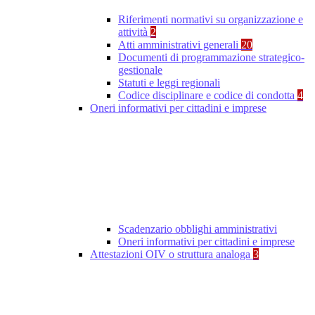
Riferimenti normativi su organizzazione e
attività
2
Atti amministrativi generali
20
Documenti di programmazione strategico-
gestionale
Statuti e leggi regionali
Codice disciplinare e codice di condotta
4
Oneri informativi per cittadini e imprese
Scadenzario obblighi amministrativi
Oneri informativi per cittadini e imprese
Attestazioni OIV o struttura analoga
3