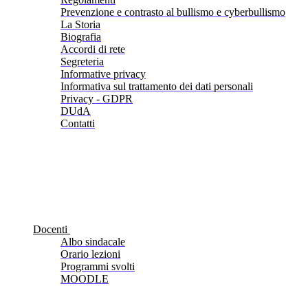
Prevenzione e contrasto al bullismo e cyberbullismo
La Storia
Biografia
Accordi di rete
Segreteria
Informative privacy
Informativa sul trattamento dei dati personali
Privacy - GDPR
DUdA
Contatti
Docenti
Albo sindacale
Orario lezioni
Programmi svolti
MOODLE