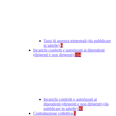
Tassi di assenza trimestrali (da pubblicare
in tabelle)
6
Incarichi conferiti e autorizzati ai dipendenti
(dirigenti e non dirigenti)
104
Incarichi conferiti e autorizzati ai
dipendenti (dirigenti e non dirigenti) (da
pubblicare in tabelle)
80
Contrattazione collettiva
5