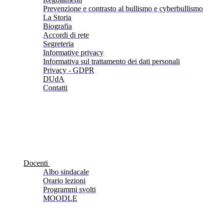
Prevenzione e contrasto al bullismo e cyberbullismo
La Storia
Biografia
Accordi di rete
Segreteria
Informative privacy
Informativa sul trattamento dei dati personali
Privacy - GDPR
DUdA
Contatti
Docenti
Albo sindacale
Orario lezioni
Programmi svolti
MOODLE