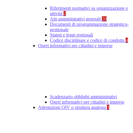
Riferimenti normativi su organizzazione e
attività
2
Atti amministrativi generali
20
Documenti di programmazione strategico-
gestionale
Statuti e leggi regionali
Codice disciplinare e codice di condotta
4
Oneri informativi per cittadini e imprese
Scadenzario obblighi amministrativi
Oneri informativi per cittadini e imprese
Attestazioni OIV o struttura analoga
3